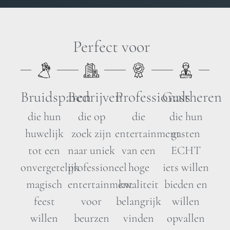
Perfect voor
Bruidsparen
Bedrijven
Professionals
Gastheren
die hun
die op
die
die hun
huwelijk
zoek zijn
entertainment
gasten
tot een
naar uniek
van een
ECHT
onvergetelijk
professioneel
hoge
iets willen
magisch
entertainment
kwaliteit
bieden en
feest
voor
belangrijk
willen
willen
beurzen
vinden
opvallen