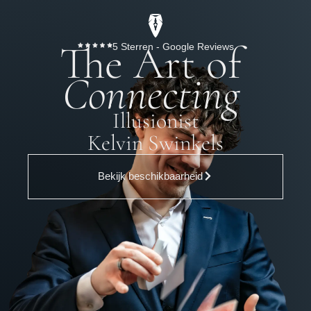
The Art of
5 Sterren - Google Reviews
Connecting
Illusionist
Kelvin Swinkels
Bekijk beschikbaarheid