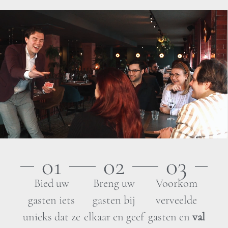
01
02
03
Bied uw
Breng uw
Voorkom
gasten iets
gasten bij
verveelde
unieks dat ze
elkaar en geef
gasten en
val