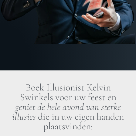
Boek Illusionist Kelvin
Swinkels voor uw feest en
geniet de hele avond van sterke
illusies
die in uw eigen handen
plaatsvinden: